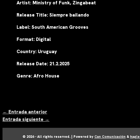
Artist: Ministry of Funk, Zingabeat
Release Title: Siempre bailando
Label: South American Grooves
Format: Digital
Country: Uruguay
Release Date: 21.2.2025
Genre: Afro House
Navegación
←
Entrada anterior
de
Entrada siguiente
→
entradas
© 2026 - All rights reserved. | Powered by
Can Comunicación
&
hagle